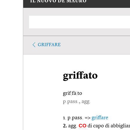
IL NUOVO DE MAURO
GRIFFARE
griffato
grif
|
fà
|
to
p.pass., agg.
1. p.pass. =>
griffare
2.
CO
agg.
di capo di abbiglia