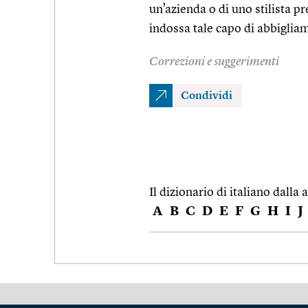
un’azienda o di uno stilista pr
indossa tale capo di abbiglia
Correzioni e suggerimenti
Condividi
Il dizionario di italiano dalla a
A
B
C
D
E
F
G
H
I
J