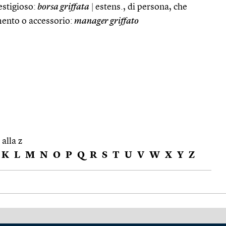
estigioso:
borsa griffata
|
estens., di persona, che
mento o accessorio:
manager griffato
 alla z
K
L
M
N
O
P
Q
R
S
T
U
V
W
X
Y
Z