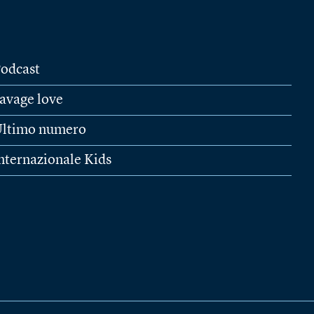
odcast
avage love
ltimo numero
nternazionale Kids