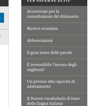
PER SAPERNE DI PIÙ
Avvertenze per la
consultazione del dizionario
A
Ricerca avanzata
Abbreviazioni
Il gran mare delle parole
È irresistibile l’ascesa degli
anglismi?
Un premio alla capacità di
adattamento
Il Nuovo vocabolario di base
della lingua italiana