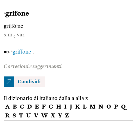
grifone
2
gri
|
fó
|
ne
s.m., var.
1
=>
griffone
.
Correzioni e suggerimenti
Condividi
Il dizionario di italiano dalla a alla z
A
B
C
D
E
F
G
H
I
J
K
L
M
N
O
P
Q
R
S
T
U
V
W
X
Y
Z