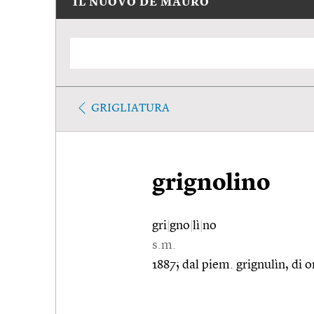
IL NUOVO DE MAURO
GRIGLIATURA
grignolino
gri
|
gno
|
lì
|
no
s.m.
1887; dal piem. grignulìn, di or