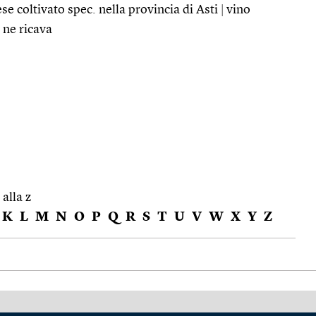
e coltivato spec. nella provincia di Asti
|
vino
 ne ricava
 alla z
K
L
M
N
O
P
Q
R
S
T
U
V
W
X
Y
Z