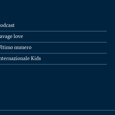
odcast
avage love
ltimo numero
nternazionale Kids