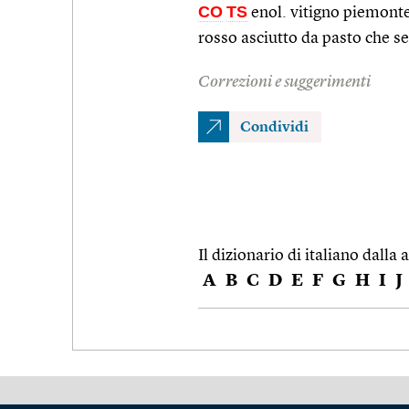
CO
TS
enol. vitigno piemontes
rosso asciutto da pasto che se
Correzioni e suggerimenti
Condividi
Il dizionario di italiano dalla a
A
B
C
D
E
F
G
H
I
J