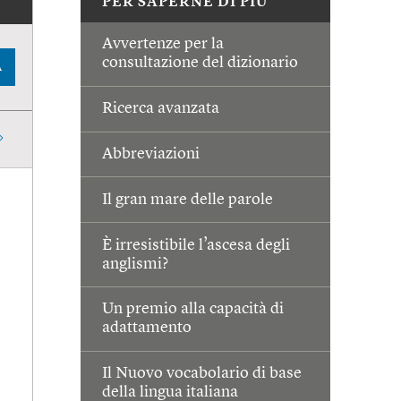
PER SAPERNE DI PIÙ
Avvertenze per la
consultazione del dizionario
A
Ricerca avanzata
Abbreviazioni
Il gran mare delle parole
È irresistibile l’ascesa degli
anglismi?
Un premio alla capacità di
adattamento
Il Nuovo vocabolario di base
della lingua italiana