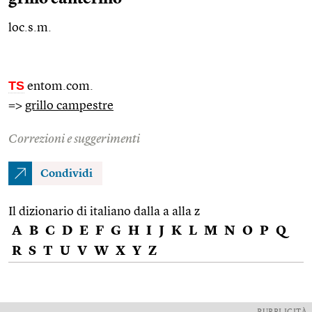
loc.s.m.
TS
entom.com.
=>
grillo campestre
Correzioni e suggerimenti
Condividi
Il dizionario di italiano dalla a alla z
A
B
C
D
E
F
G
H
I
J
K
L
M
N
O
P
Q
R
S
T
U
V
W
X
Y
Z