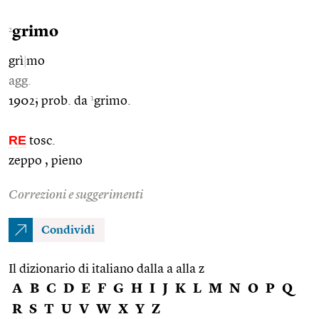
grimo
2
grì
|
mo
agg.
1
1902; prob. da
grimo.
RE
tosc.
zeppo , pieno
Correzioni e suggerimenti
Condividi
Il dizionario di italiano dalla a alla z
A
B
C
D
E
F
G
H
I
J
K
L
M
N
O
P
Q
R
S
T
U
V
W
X
Y
Z