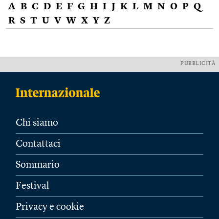
A
B
C
D
E
F
G
H
I
J
K
L
M
N
O
P
Q
R
S
T
U
V
W
X
Y
Z
PUBBLICITÀ
Chi siamo
Contattaci
Sommario
Festival
Privacy e cookie