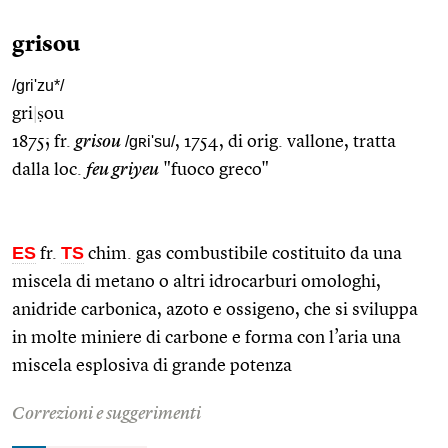
grisou
/gri'zu*/
gri
|
ṣou
1875; fr.
grisou
/gʀi'su/
, 1754, di orig. vallone, tratta
dalla loc.
feu griyeu
"fuoco greco"
ES
TS
fr.
chim. gas combustibile costituito da una
miscela di metano o altri idrocarburi omologhi,
anidride carbonica, azoto e ossigeno, che si sviluppa
in molte miniere di carbone e forma con l’aria una
miscela esplosiva di grande potenza
Correzioni e suggerimenti