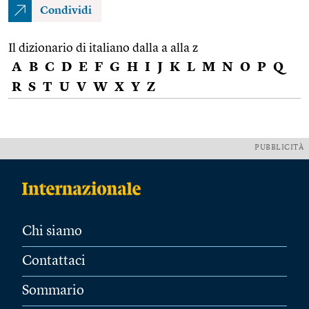
Condividi
Il dizionario di italiano dalla a alla z
A
B
C
D
E
F
G
H
I
J
K
L
M
N
O
P
Q
R
S
T
U
V
W
X
Y
Z
PUBBLICITÀ
Chi siamo
Contattaci
Sommario