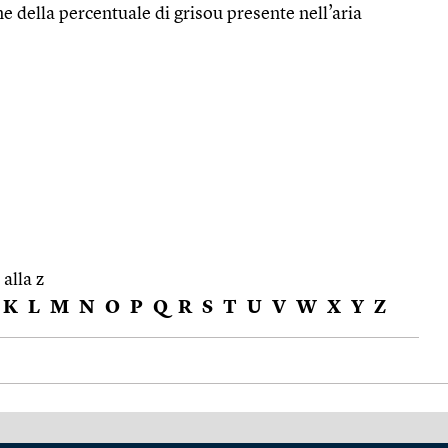
e della percentuale di grisou presente nell’aria
 alla z
K
L
M
N
O
P
Q
R
S
T
U
V
W
X
Y
Z