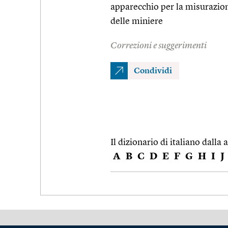
apparecchio per la misurazion
delle miniere
Correzioni e suggerimenti
Condividi
Il dizionario di italiano dalla a
A
B
C
D
E
F
G
H
I
J