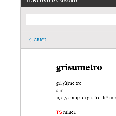
IL NUOVO DE MAURO
GRISU
grisumetro
gri
|
ṣù
|
me
|
tro
s.m.
2
1907; comp. di grisù e di
-met
TS
miner.