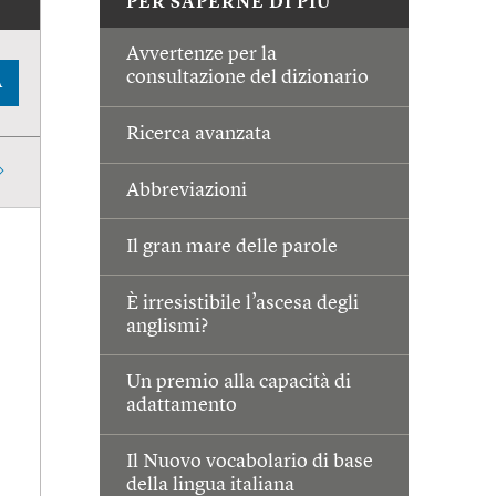
PER SAPERNE DI PIÙ
Avvertenze per la
consultazione del dizionario
A
Ricerca avanzata
Abbreviazioni
Il gran mare delle parole
È irresistibile l’ascesa degli
anglismi?
Un premio alla capacità di
adattamento
Il Nuovo vocabolario di base
della lingua italiana