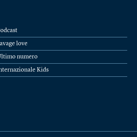
odcast
avage love
ltimo numero
nternazionale Kids