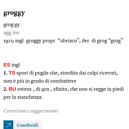
groggy
grog
|
gy
agg.inv.
1921; ingl. groggy propr. “ubriaco”, der. di grog “grog”.
ES
ingl.
1.
TS
sport di pugile che, stordito dai colpi ricevuti,
non è più in grado di combattere
2.
BU
estens., di qcn., sfinito, che non si regge in piedi
per la stanchezza
Correzioni e suggerimenti
Condividi