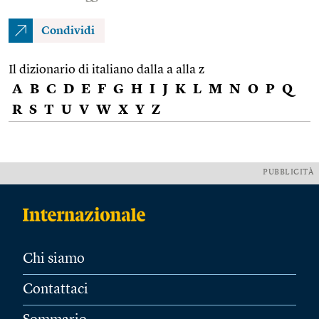
Condividi
Il dizionario di italiano dalla a alla z
A
B
C
D
E
F
G
H
I
J
K
L
M
N
O
P
Q
R
S
T
U
V
W
X
Y
Z
PUBBLICITÀ
Chi siamo
Contattaci