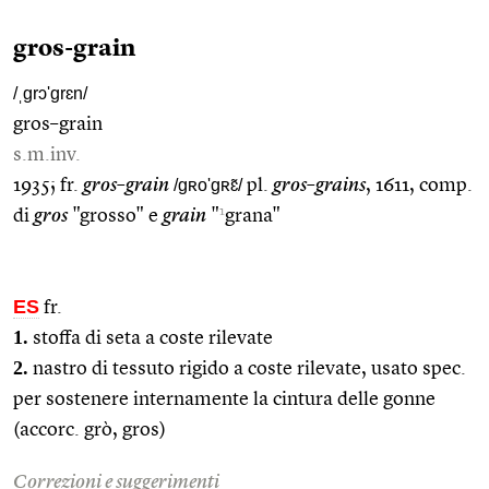
gros-grain
/ˌgrɔ'grɛn/
gros–grain
s.m.inv.
1935; fr.
gros–grain
/gʀo'gʀɛ̃/
pl.
gros–grains
, 1611, comp.
1
di
gros
"grosso" e
grain
"
grana"
ES
fr.
1.
stoffa di seta a coste rilevate
2.
nastro di tessuto rigido a coste rilevate, usato spec.
per sostenere internamente la cintura delle gonne
(accorc. grò, gros)
Correzioni e suggerimenti