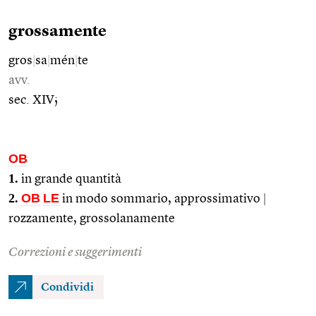
grossamente
gros
|
sa
|
mén
|
te
avv.
sec. XIV;
OB
1.
in grande quantità
2.
OB
LE
in modo sommario, approssimativo
|
rozzamente, grossolanamente
Correzioni e suggerimenti
Condividi