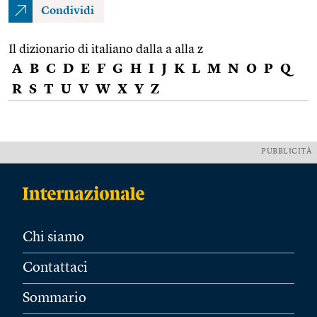
Condividi
Il dizionario di italiano dalla a alla z
A
B
C
D
E
F
G
H
I
J
K
L
M
N
O
P
Q
R
S
T
U
V
W
X
Y
Z
PUBBLICITÀ
Chi siamo
Contattaci
Sommario