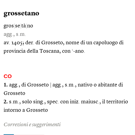
grossetano
gros
|
se
|
tà
|
no
agg., s.m.
av. 1405; der. di Grosseto, nome di un capoluogo di
1
provincia della Toscana, con
-ano.
CO
1.
agg., di Grosseto
|
agg., s.m., nativo o abitante di
Grosseto
2.
s.m., solo sing., spec. con iniz. maiusc., il territorio
intorno a Grosseto
Correzioni e suggerimenti