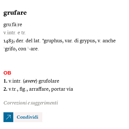
grufare
gru
|
fà
|
re
v.intr. e tr.
1483; der. del lat. *gruphus, var. di grypus, v. anche
1
1
grifo, con
-are.
OB
1.
v.intr. (
avere
) grufolare
2.
v.tr., fig., arraffare, portar via
Correzioni e suggerimenti
Condividi