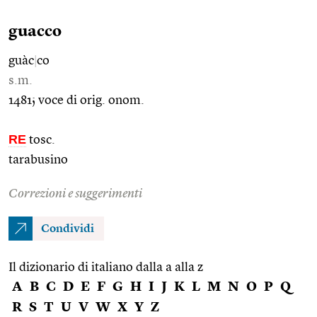
guacco
guàc
|
co
s.m.
1481; voce di orig. onom.
RE
tosc.
tarabusino
Correzioni e suggerimenti
Condividi
Il dizionario di italiano dalla a alla z
A
B
C
D
E
F
G
H
I
J
K
L
M
N
O
P
Q
R
S
T
U
V
W
X
Y
Z