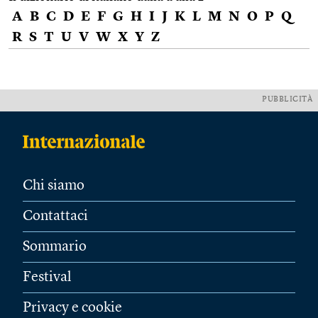
A
B
C
D
E
F
G
H
I
J
K
L
M
N
O
P
Q
R
S
T
U
V
W
X
Y
Z
PUBBLICITÀ
Chi siamo
Contattaci
Sommario
Festival
Privacy e cookie