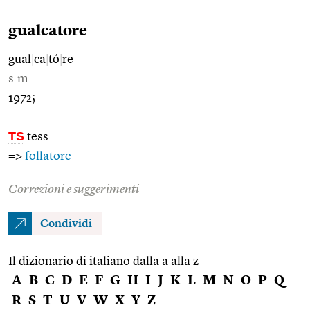
gualcatore
gual
|
ca
|
tó
|
re
s.m.
1972;
TS
tess.
=>
follatore
Correzioni e suggerimenti
Condividi
Il dizionario di italiano dalla a alla z
A
B
C
D
E
F
G
H
I
J
K
L
M
N
O
P
Q
R
S
T
U
V
W
X
Y
Z