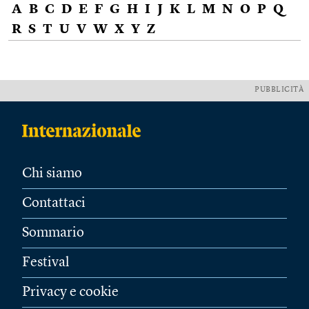
A
B
C
D
E
F
G
H
I
J
K
L
M
N
O
P
Q
R
S
T
U
V
W
X
Y
Z
PUBBLICITÀ
Chi siamo
Contattaci
Sommario
Festival
Privacy e cookie