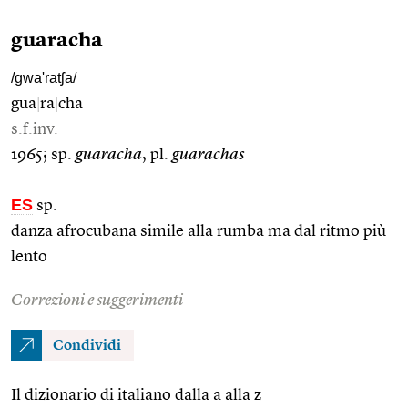
guaracha
/gwa'ratʃa/
gua
|
ra
|
cha
s.f.inv.
1965; sp.
guaracha
, pl.
guarachas
ES
sp.
danza afrocubana simile alla rumba ma dal ritmo più
lento
Correzioni e suggerimenti
Condividi
Il dizionario di italiano dalla a alla z