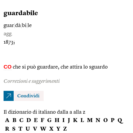
guardabile
guar
|
dà
|
bi
|
le
agg.
1873;
CO
che si può guardare, che attira lo sguardo
Correzioni e suggerimenti
Condividi
Il dizionario di italiano dalla a alla z
A
B
C
D
E
F
G
H
I
J
K
L
M
N
O
P
Q
R
S
T
U
V
W
X
Y
Z