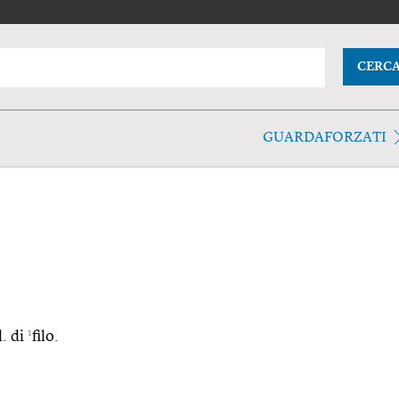
CERC
GUARDAFORZATI
1
l. di
filo.