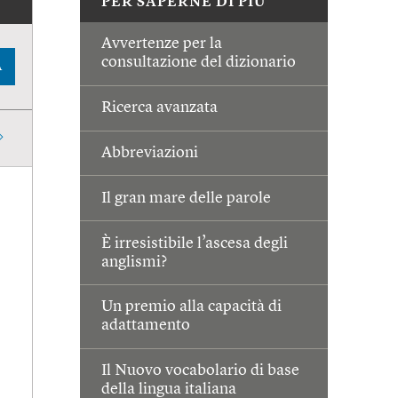
PER SAPERNE DI PIÙ
Avvertenze per la
consultazione del dizionario
A
Ricerca avanzata
Abbreviazioni
Il gran mare delle parole
È irresistibile l’ascesa degli
anglismi?
Un premio alla capacità di
adattamento
Il Nuovo vocabolario di base
della lingua italiana