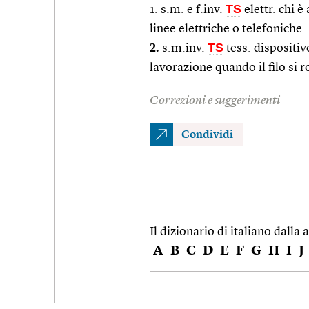
TS
1. s.m. e f.inv.
elettr. chi è
linee elettriche o telefoniche
2.
TS
s.m.inv.
tess. dispositiv
lavorazione quando il filo si
Correzioni e suggerimenti
Condividi
Il dizionario di italiano dalla a
A
B
C
D
E
F
G
H
I
J