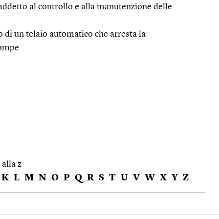
 addetto al controllo e alla manutenzione delle
o di un telaio automatico che arresta la
 rompe
 alla z
K
L
M
N
O
P
Q
R
S
T
U
V
W
X
Y
Z