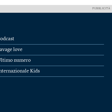
PUBBLICITÀ
odcast
avage love
ltimo numero
nternazionale Kids