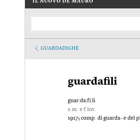
IL NUOVO DE MAURO
GUARDADIGHE
guardafili
guar
|
da
|
fì
|
li
s.m. e f.inv.
1917; comp. di guarda- e del p