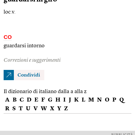
loc.v.
CO
guardarsi intorno
Correzioni e suggerimenti
Condividi
Il dizionario di italiano dalla a alla z
A
B
C
D
E
F
G
H
I
J
K
L
M
N
O
P
Q
R
S
T
U
V
W
X
Y
Z