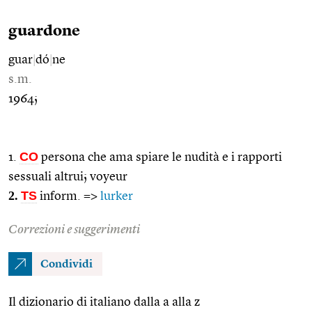
guardone
guar
|
dó
|
ne
s.m.
1964;
CO
1.
persona che ama spiare le nudità e i rapporti
sessuali altrui; voyeur
2.
TS
inform. =>
lurker
Correzioni e suggerimenti
Condividi
Il dizionario di italiano dalla a alla z