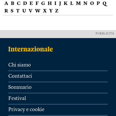
A
B
C
D
E
F
G
H
I
J
K
L
M
N
O
P
Q
R
S
T
U
V
W
X
Y
Z
PUBBLICITÀ
Chi siamo
Contattaci
Sommario
Festival
Privacy e cookie