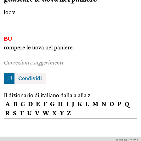
loc.v.
BU
rompere le uova nel paniere.
Correzioni e suggerimenti
Condividi
Il dizionario di italiano dalla a alla z
A
B
C
D
E
F
G
H
I
J
K
L
M
N
O
P
Q
R
S
T
U
V
W
X
Y
Z