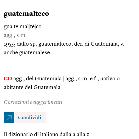
guatemalteco
gua
|
te
|
mal
|
tè
|
co
agg., s.m.
1955; dallo sp. guatemalteco, der. di Guatemala, v.
anche guatemalese.
CO
agg., del Guatemala
|
agg., s.m. e f., nativo o
abitante del Guatemala
Correzioni e suggerimenti
Condividi
Il dizionario di italiano dalla a alla z