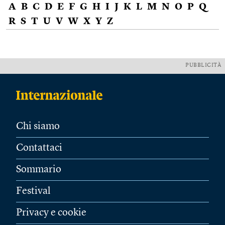
A
B
C
D
E
F
G
H
I
J
K
L
M
N
O
P
Q
R
S
T
U
V
W
X
Y
Z
PUBBLICITÀ
Chi siamo
Contattaci
Sommario
Festival
Privacy e cookie