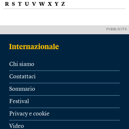
R
S
T
U
V
W
X
Y
Z
PUBBLICITÀ
Chi siamo
Contattaci
Sommario
Festival
Privacy e cookie
Video