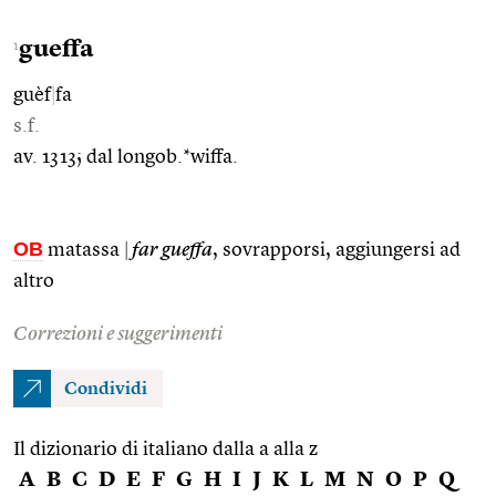
gueffa
1
guèf
|
fa
s.f.
av. 1313; dal longob.*wiffa.
OB
matassa
|
far gueffa
, sovrapporsi, aggiungersi ad
altro
Correzioni e suggerimenti
Condividi
Il dizionario di italiano dalla a alla z
A
B
C
D
E
F
G
H
I
J
K
L
M
N
O
P
Q