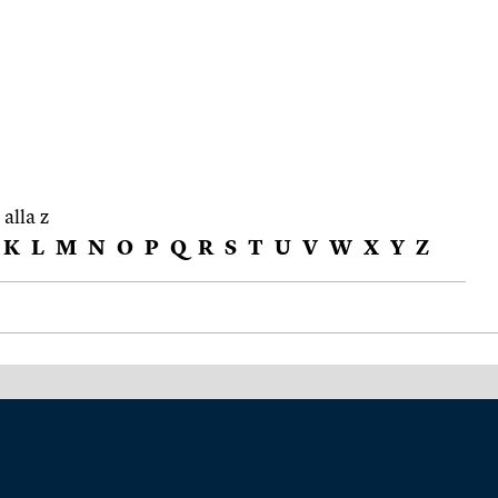
 alla z
K
L
M
N
O
P
Q
R
S
T
U
V
W
X
Y
Z