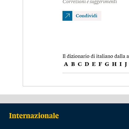
Correzioni e suggerimenti
Condividi
Il dizionario di italiano dalla a
A
B
C
D
E
F
G
H
I
J