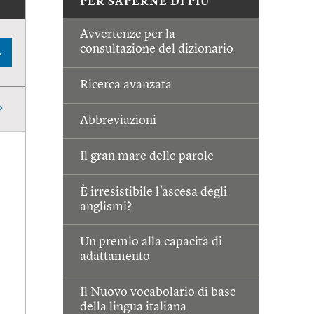
PER SAPERNE DI PIÙ
Avvertenze per la
consultazione del dizionario
A
Ricerca avanzata
Abbreviazioni
Il gran mare delle parole
È irresistibile l’ascesa degli
anglismi?
Un premio alla capacità di
adattamento
Il Nuovo vocabolario di base
della lingua italiana