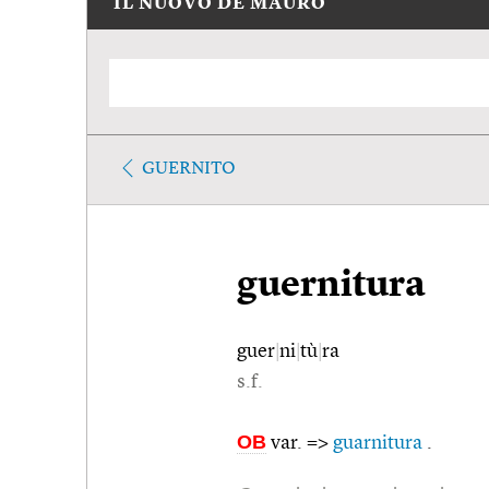
IL NUOVO DE MAURO
GUERNITO
guernitura
guer
|
ni
|
tù
|
ra
s.f.
OB
var. =>
guarnitura
.