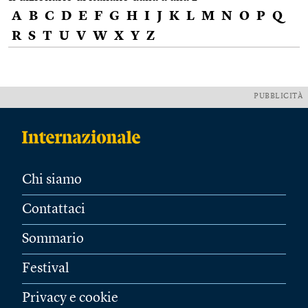
A
B
C
D
E
F
G
H
I
J
K
L
M
N
O
P
Q
R
S
T
U
V
W
X
Y
Z
PUBBLICITÀ
Chi siamo
Contattaci
Sommario
Festival
Privacy e cookie