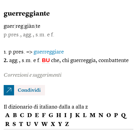
guerreggiante
guer
|
reg
|
giàn
|
te
p.pres., agg., s.m. e f.
1. p.pres. =>
guerreggiare
2.
BU
agg., s.m. e f.
che, chi guerreggia, combattente
Correzioni e suggerimenti
Condividi
Il dizionario di italiano dalla a alla z
A
B
C
D
E
F
G
H
I
J
K
L
M
N
O
P
Q
R
S
T
U
V
W
X
Y
Z