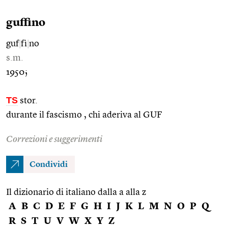
guffino
guf
|
fì
|
no
s.m.
1950;
TS
stor.
durante il fascismo , chi aderiva al GUF
Correzioni e suggerimenti
Condividi
Il dizionario di italiano dalla a alla z
A
B
C
D
E
F
G
H
I
J
K
L
M
N
O
P
Q
R
S
T
U
V
W
X
Y
Z