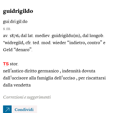
guidrigildo
gui
|
dri
|
gìl
|
do
s.m.
av. 1876; dal lat. mediev. guidrigildu(m), dal longob.
*widregild, cfr. ted. mod. wieder “indietro, contro” e
Geld “denaro”.
TS
stor.
nell’antico diritto germanico , indennità dovuta
dall’uccisore alla famiglia dell’ucciso , per riscattarsi
dalla vendetta
Correzioni e suggerimenti
Condividi