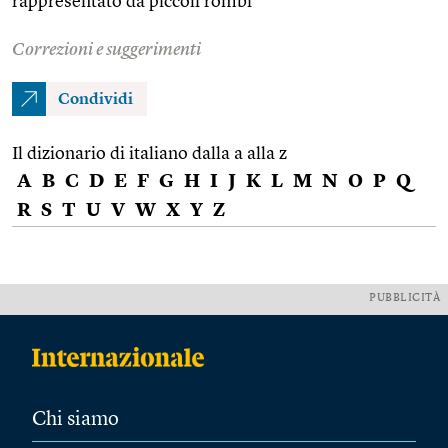
rappresentato da piccoli rombi
Correzioni e suggerimenti
Condividi
Il dizionario di italiano dalla a alla z
A
B
C
D
E
F
G
H
I
J
K
L
M
N
O
P
Q
R
S
T
U
V
W
X
Y
Z
PUBBLICITÀ
Chi siamo