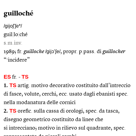
guilloché
/gijoʃ'ʃe*/
guil
|
lo
|
ché
s.m.inv.
1989; fr.
guilloche
/gijɔ’ʃe/
, propr. p.pass. di
guillocher
1
“
incidere”
ES
TS
fr.
-
1.
TS
artig. motivo decorativo costituito dall'intreccio
di fasce, volute, cerchi, ecc. usato dagli ebanisti spec.
nella modanatura delle cornici
2.
TS
orefic. sulla cassa di orologi, spec. da tasca,
disegno geometrico costituito da linee che
si intrecciano; motivo in rilievo sul quadrante, spec.