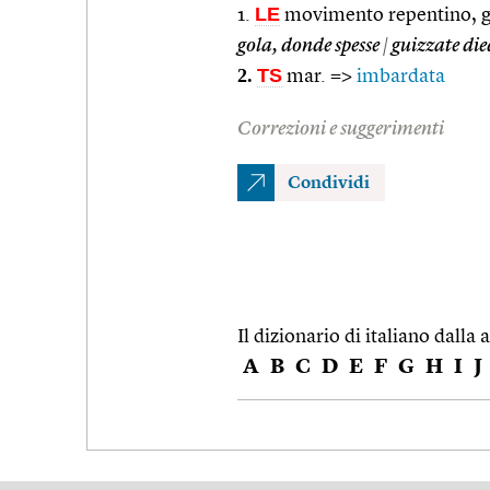
LE
1.
movimento repentino, g
gola, donde spesse
|
guizzate die
2.
TS
mar. =>
imbardata
Correzioni e suggerimenti
Condividi
Il dizionario di italiano dalla a
A
B
C
D
E
F
G
H
I
J