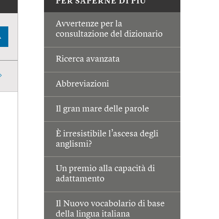
PER SAPERNE DI PIÙ
Avvertenze per la
consultazione del dizionario
A
Ricerca avanzata
Abbreviazioni
Il gran mare delle parole
È irresistibile l’ascesa degli
anglismi?
Un premio alla capacità di
adattamento
Il Nuovo vocabolario di base
della lingua italiana