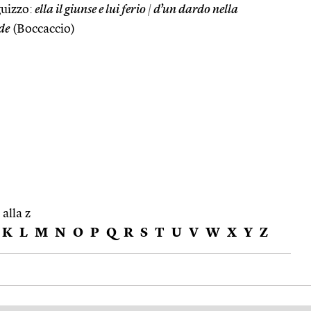
uizzo:
ella il giunse e lui ferio
|
d’un dardo nella
de
(Boccaccio)
 alla z
K
L
M
N
O
P
Q
R
S
T
U
V
W
X
Y
Z