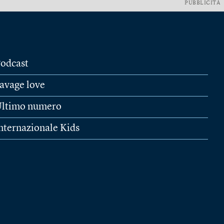
PUBBLICITÀ
odcast
avage love
ltimo numero
nternazionale Kids