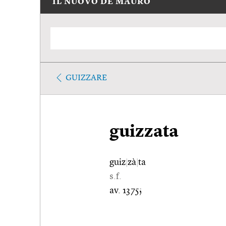
IL NUOVO DE MAURO
GUIZZARE
guizzata
guiz
|
zà
|
ta
s.f.
av. 1375;