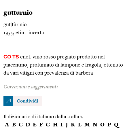
gutturnio
gut
|
tùr
|
nio
1955; etim. incerta.
CO
TS
enol. vino rosso pregiato prodotto nel
piacentino, profumato di lampone e fragola, ottenuto
da vari vitigni con prevalenza di barbera
Correzioni e suggerimenti
Condividi
Il dizionario di italiano dalla a alla z
A
B
C
D
E
F
G
H
I
J
K
L
M
N
O
P
Q