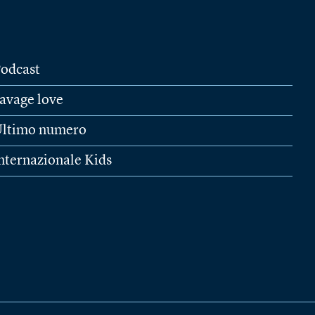
odcast
avage love
ltimo numero
nternazionale Kids