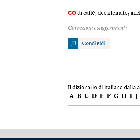
CO
di caffè, decaffeinato; an
Correzioni e suggerimenti
Condividi
Il dizionario di italiano dalla a
A
B
C
D
E
F
G
H
I
J