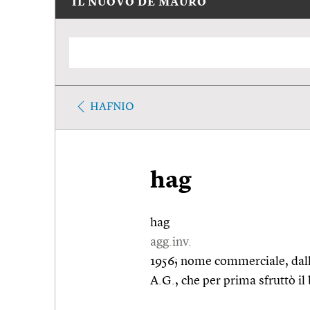
IL NUOVO DE MAURO
HAFNIO
hag
hag
agg.inv.
1956; nome commerciale, dalle 
A.G., che per prima sfruttò il