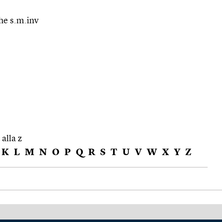
che s.m.inv
 alla z
K
L
M
N
O
P
Q
R
S
T
U
V
W
X
Y
Z