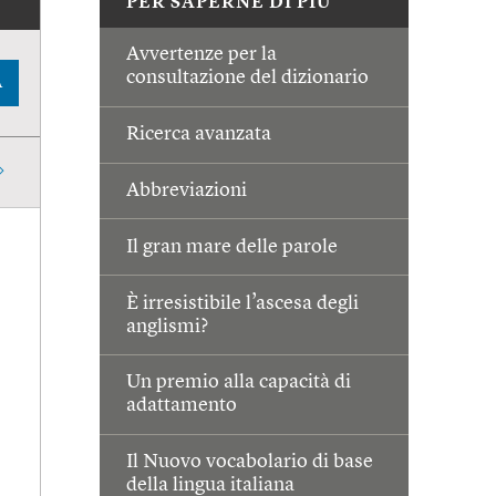
PER SAPERNE DI PIÙ
Avvertenze per la
consultazione del dizionario
A
Ricerca avanzata
Abbreviazioni
Il gran mare delle parole
È irresistibile l’ascesa degli
anglismi?
Un premio alla capacità di
adattamento
Il Nuovo vocabolario di base
della lingua italiana