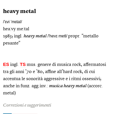
heavy metal
/'ɛvi 'mɛtal/
hea
|
vy me
|
tal
1983; ingl.
heavy metal
/'hevɪ metl/
propr. "metallo
pesante"
ES
TS
ingl.
mus. genere di musica rock, affermatosi
tra gli anni ’70 e ’80, affine all’hard rock, di cui
accentua le sonorità aggressive e i ritmi ossessivi;
anche in funz. agg.inv.:
musica heavy metal
(accorc.
metal)
Correzioni e suggerimenti