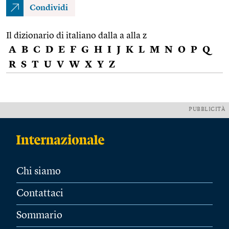
Condividi
Il dizionario di italiano dalla a alla z
A
B
C
D
E
F
G
H
I
J
K
L
M
N
O
P
Q
R
S
T
U
V
W
X
Y
Z
PUBBLICITÀ
Chi siamo
Contattaci
Sommario