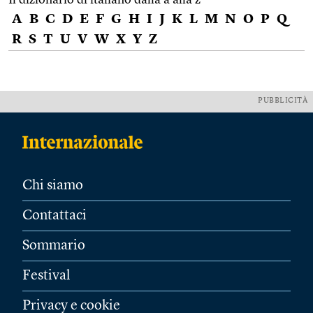
A
B
C
D
E
F
G
H
I
J
K
L
M
N
O
P
Q
R
S
T
U
V
W
X
Y
Z
PUBBLICITÀ
Chi siamo
Contattaci
Sommario
Festival
Privacy e cookie