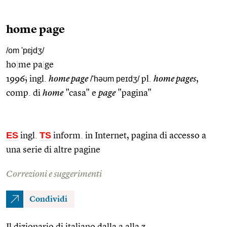
home page
/om 'pɛjdʒ/
ho
|
me pa
|
ge
1996; ingl.
home page
/'həʊm peɪdʒ/
pl.
home pages
,
comp. di
home
"casa" e
page
"pagina"
ES
TS
ingl.
inform. in Internet, pagina di accesso a
una serie di altre pagine
Correzioni e suggerimenti
Condividi
Il dizionario di italiano dalla a alla z