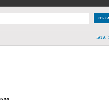
CERC
IATA
stica
.