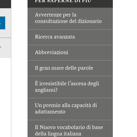
PER SAPERNE DI PIÙ
Avvertenze per la
consultazione del dizionario
A
Ricerca avanzata
Abbreviazioni
Il gran mare delle parole
È irresistibile l’ascesa degli
anglismi?
Un premio alla capacità di
adattamento
Il Nuovo vocabolario di base
della lingua italiana