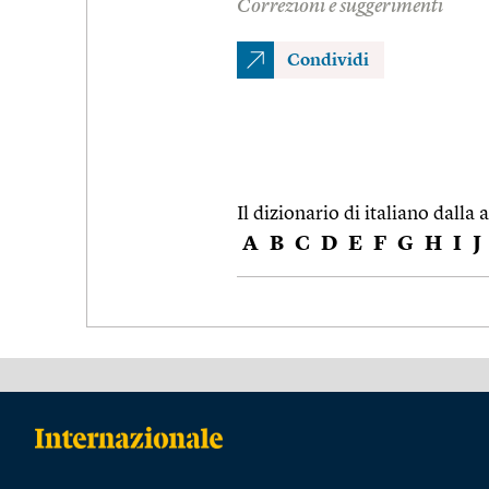
Correzioni e suggerimenti
Condividi
Il dizionario di italiano dalla a
A
B
C
D
E
F
G
H
I
J