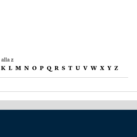
 alla z
K
L
M
N
O
P
Q
R
S
T
U
V
W
X
Y
Z