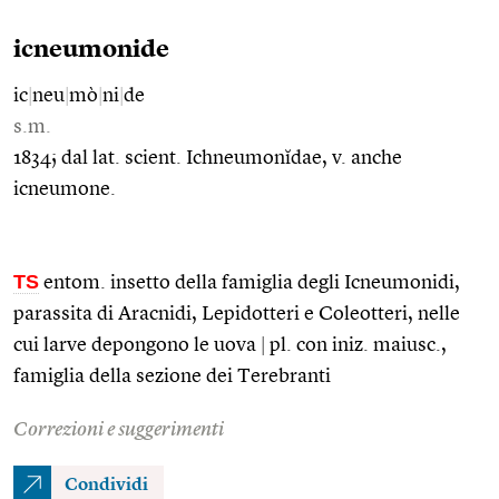
icneumonide
ic
|
neu
|
mò
|
ni
|
de
s.m.
1834; dal lat. scient. Ichneumonĭdae, v. anche
icneumone.
TS
entom. insetto della famiglia degli Icneumonidi,
parassita di Aracnidi, Lepidotteri e Coleotteri, nelle
cui larve depongono le uova
|
pl. con iniz. maiusc.,
famiglia della sezione dei Terebranti
Correzioni e suggerimenti
Condividi