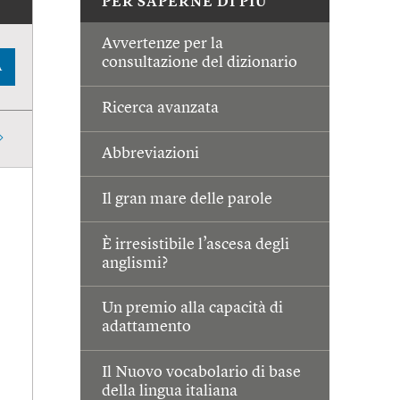
PER SAPERNE DI PIÙ
Avvertenze per la
consultazione del dizionario
A
Ricerca avanzata
Abbreviazioni
Il gran mare delle parole
È irresistibile l’ascesa degli
anglismi?
Un premio alla capacità di
adattamento
Il Nuovo vocabolario di base
della lingua italiana