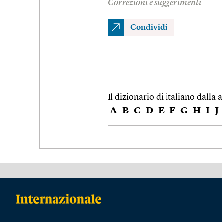
Correzioni e suggerimenti
Condividi
Il dizionario di italiano dalla a
A
B
C
D
E
F
G
H
I
J