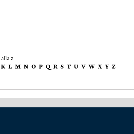
 alla z
K
L
M
N
O
P
Q
R
S
T
U
V
W
X
Y
Z