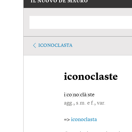
IL NUOVO DE MAURO
ICONOCLASTA
iconoclaste
i
|
co
|
no
|
clà
|
ste
agg., s.m. e f., var.
=>
iconoclasta