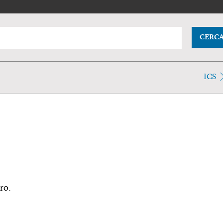
CERC
ICS
ro.