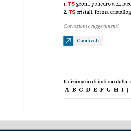
TS
1.
geom. poliedro a 24 fac
2.
TS
cristall. forma cristall
Correzioni e suggerimenti
Condividi
Il dizionario di italiano dalla a
A
B
C
D
E
F
G
H
I
J