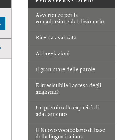
PER SAPERNE DI PIÙ
Avvertenze per la
consultazione del dizionario
A
Ricerca avanzata
Abbreviazioni
Il gran mare delle parole
È irresistibile l’ascesa degli
anglismi?
Un premio alla capacità di
adattamento
Il Nuovo vocabolario di base
della lingua italiana