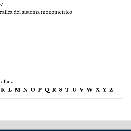
ce
ografica del sistema monometrico
 alla z
K
L
M
N
O
P
Q
R
S
T
U
V
W
X
Y
Z