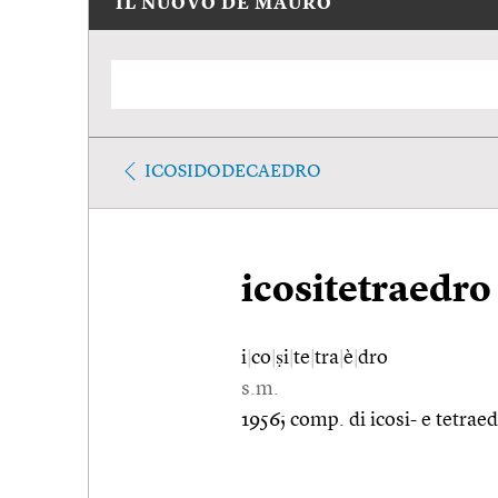
IL NUOVO DE MAURO
ICOSIDODECAEDRO
icositetraedro
i
|
co
|
ṣi
|
te
|
tra
|
è
|
dro
s.m.
1956; comp. di icosi- e tetraed