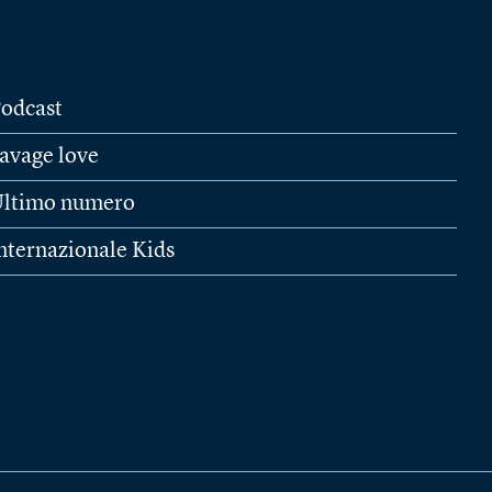
odcast
avage love
ltimo numero
nternazionale Kids