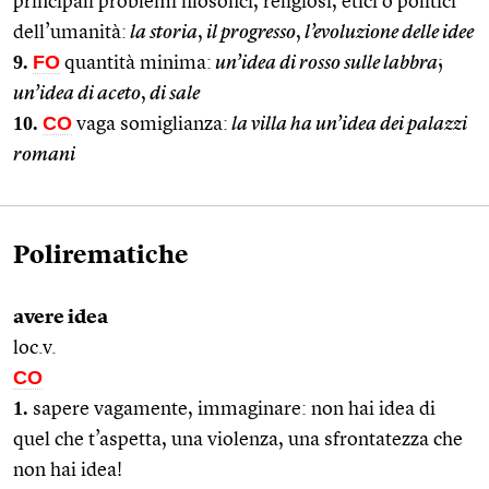
principali problemi filosofici, religiosi, etici o politici
dell’umanità:
la storia
,
il progresso
,
l’evoluzione delle idee
9.
FO
quantità minima:
un’idea di rosso sulle labbra
;
un’idea di aceto
,
di sale
10.
CO
vaga somiglianza:
la villa ha un’idea dei palazzi
romani
Polirematiche
avere idea
loc.v.
CO
1.
sapere vagamente, immaginare: non hai idea di
quel che t’aspetta, una violenza, una sfrontatezza che
non hai idea!