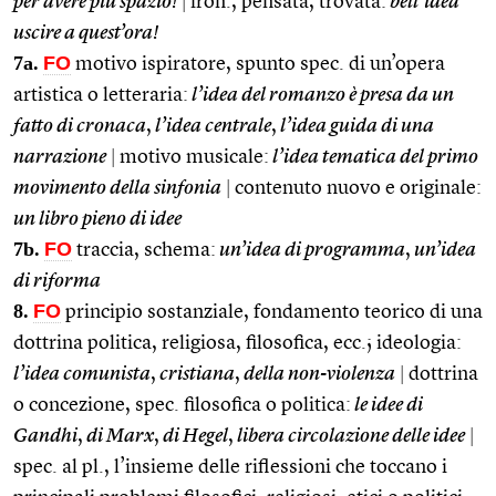
per avere più spazio!
|
iron., pensata, trovata:
bell’idea
uscire a quest’ora!
7a.
FO
motivo ispiratore, spunto spec. di un’opera
artistica o letteraria:
l’idea del romanzo è presa da un
fatto di cronaca
,
l’idea centrale
,
l’idea guida di una
narrazione
|
motivo musicale:
l’idea tematica del primo
movimento della sinfonia
|
contenuto nuovo e originale:
un libro pieno di idee
7b.
FO
traccia, schema:
un’idea di programma
,
un’idea
di riforma
8.
FO
principio sostanziale, fondamento teorico di una
dottrina politica, religiosa, filosofica, ecc.; ideologia:
l’idea comunista
,
cristiana
,
della non-violenza
|
dottrina
o concezione, spec. filosofica o politica:
le idee di
Gandhi
,
di Marx
,
di Hegel
,
libera circolazione delle idee
|
spec. al pl., l’insieme delle riflessioni che toccano i