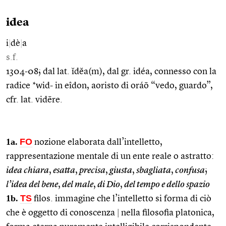
idea
i
|
dè
|
a
s.f.
1304-08; dal lat. ĭdĕa(m), dal gr. idéa, connesso con la
radice *wid- in eîdon, aoristo di oráō “vedo, guardo”,
cfr. lat. vidēre.
1a.
FO
nozione elaborata dall’intelletto,
rappresentazione mentale di un ente reale o astratto:
idea chiara
,
esatta
,
precisa
,
giusta
,
sbagliata
,
confusa
;
l’idea del bene
,
del male
,
di Dio
,
del tempo e dello spazio
1b.
TS
filos. immagine che l’intelletto si forma di ciò
che è oggetto di conoscenza
|
nella filosofia platonica,