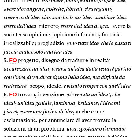
convincimento:
esprimere
,
manifestare le proprie idee
;
avere idee anguste
,
ristrette
,
liberali
,
stravaganti
;
coerenza di idee
;
ciascuno ha le sue idee
,
cambiare idea
;
essere dell’idea
: ritenere;
essere dell’idea di qcn.
: avere la
sua stessa opinione
|
opinione infondata, fantasia
irrealizzabile; pregiudizio:
sono tutte idee
;
che la pasta ti
faccia male è solo una tua idea
5.
FO
progetto, disegno da tradurre in realtà:
accarezzare un’idea
;
levarsi un’idea dalla testa
;
è partito
con l’idea di vendicarsi
;
una bella idea, ma difficile da
realizzare
|
scopo, ideale:
è vissuto sempre con quell’idea
6.
FO
trovata, invenzione:
m’è venuta un’idea!
,
che
idea!
;
un’idea geniale
,
luminosa
,
brillante
;
l’idea mi
piace!
;
essere una fucina di idee
; anche come
esclamazione, per annunciare di aver trovato la
soluzione di un problema:
idea, spostiamo l’armadio