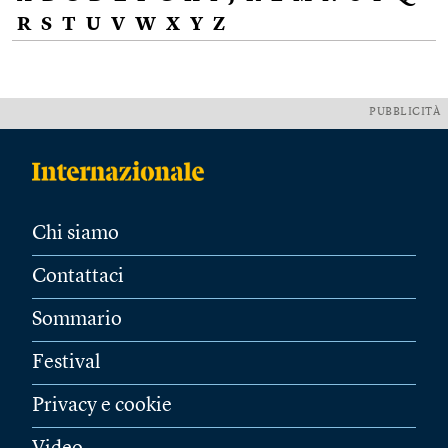
R
S
T
U
V
W
X
Y
Z
PUBBLICITÀ
Chi siamo
Contattaci
Sommario
Festival
Privacy e cookie