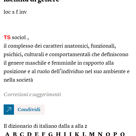
loc.s.f.inv.
TS
sociol.
,
il complesso dei caratteri anatomici, funzionali,
psichici, culturali e comportamentali che definiscono
il genere maschile e femminile in rapporto alla
posizione e al ruolo dell’individuo nel suo ambiente e
nella società
Correzioni e suggerimenti
Condividi
Il dizionario di italiano dalla a alla z
A
B
C
D
E
F
G
H
I
J
K
L
M
N
O
P
Q