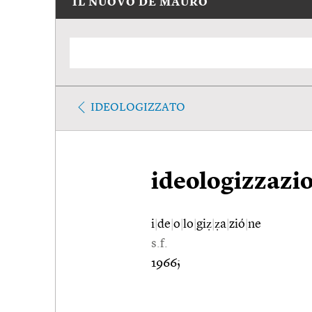
IL NUOVO DE MAURO
IDEOLOGIZZATO
ideologizzazi
i
|
de
|
o
|
lo
|
giẓ
|
ẓa
|
zió
|
ne
s.f.
1966;