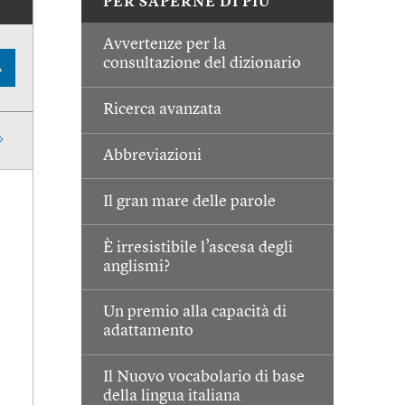
PER SAPERNE DI PIÙ
Avvertenze per la
consultazione del dizionario
A
Ricerca avanzata
Abbreviazioni
Il gran mare delle parole
È irresistibile l’ascesa degli
anglismi?
Un premio alla capacità di
adattamento
Il Nuovo vocabolario di base
della lingua italiana