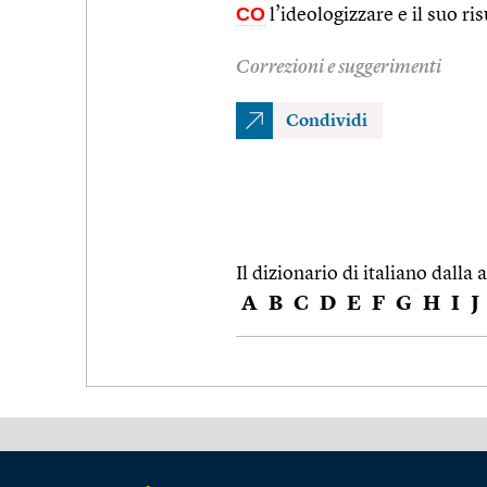
CO
l’ideologizzare e il suo ris
Correzioni e suggerimenti
Condividi
Il dizionario di italiano dalla a
A
B
C
D
E
F
G
H
I
J