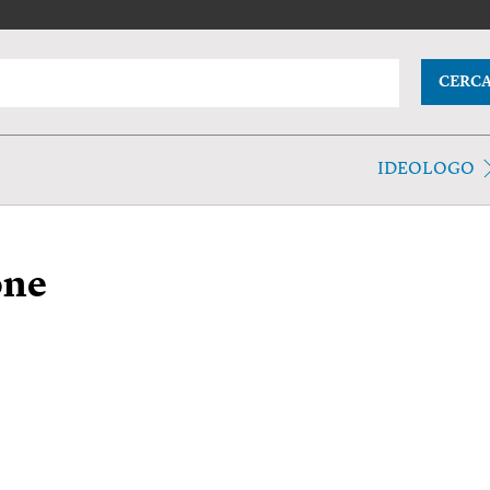
CERC
IDEOLOGO
one