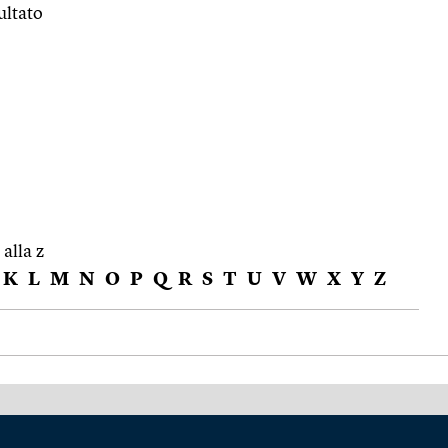
ultato
 alla z
K
L
M
N
O
P
Q
R
S
T
U
V
W
X
Y
Z