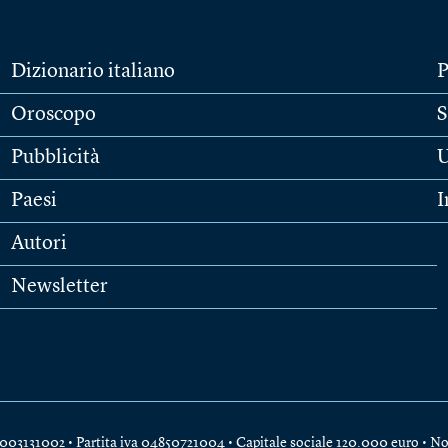
Dizionario italiano
P
Oroscopo
S
Pubblicità
U
Paesi
I
Autori
Newsletter
e 04003131002 • Partita iva 04850721004 • Capitale sociale 120.000 euro •
No