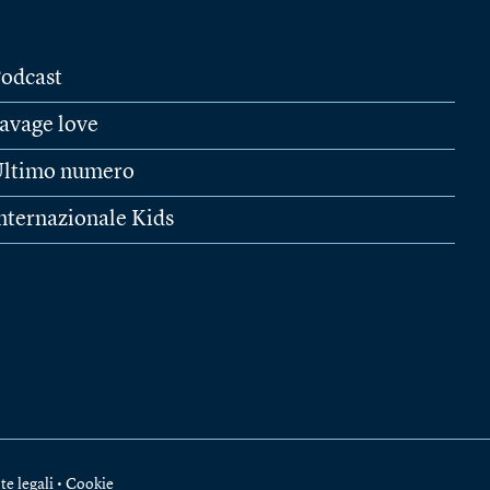
odcast
avage love
ltimo numero
nternazionale Kids
te legali
•
Cookie