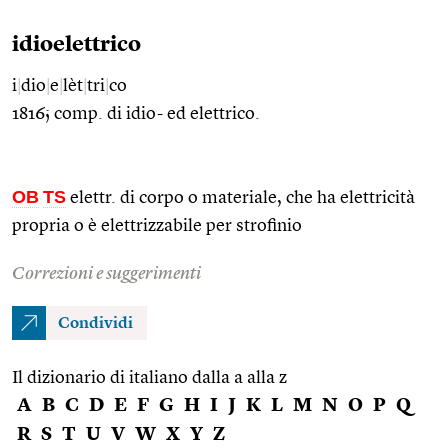
idioelettrico
i
|
dio
|
e
|
lèt
|
tri
|
co
1816; comp. di idio- ed elettrico.
OB
TS
elettr. di corpo o materiale, che ha elettricità
propria o è elettrizzabile per strofinio
Correzioni e suggerimenti
Condividi
Il dizionario di italiano dalla a alla z
A
B
C
D
E
F
G
H
I
J
K
L
M
N
O
P
Q
R
S
T
U
V
W
X
Y
Z