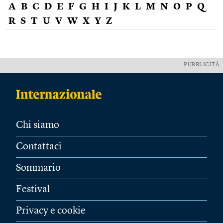
A
B
C
D
E
F
G
H
I
J
K
L
M
N
O
P
Q
R
S
T
U
V
W
X
Y
Z
PUBBLICITÀ
Chi siamo
Contattaci
Sommario
Festival
Privacy e cookie