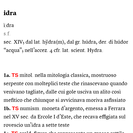
idra
ì
|
dra
s.f.
sec. XIV; dal lat. hўdra(m), dal gr. húdra, der. di húdor
“acqua”; nell’accez. 4 cfr. lat. scient. Hydra.
1a.
TS
mitol. nella mitologia classica, mostruoso
serpente con molteplici teste che rinascevano quando
venivano tagliate, dalle cui gole usciva un alito così
mefitico che chiunque si avvicinava moriva asfissiato
1b.
TS
numism. moneta d’argento, emessa a Ferrara
nel XV sec. da Ercole I d’Este, che recava effigiata sul
rovescio un’idra a sette teste