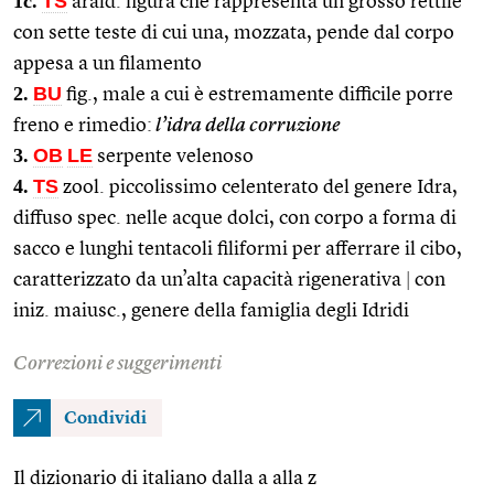
1c.
TS
arald. figura che rappresenta un grosso rettile
con sette teste di cui una, mozzata, pende dal corpo
appesa a un filamento
2.
BU
fig., male a cui è estremamente difficile porre
freno e rimedio:
l’idra della corruzione
3.
OB
LE
serpente velenoso
4.
TS
zool. piccolissimo celenterato del genere Idra,
diffuso spec. nelle acque dolci, con corpo a forma di
sacco e lunghi tentacoli filiformi per afferrare il cibo,
caratterizzato da un’alta capacità rigenerativa
|
con
iniz. maiusc., genere della famiglia degli Idridi
Correzioni e suggerimenti
Condividi
Il dizionario di italiano dalla a alla z