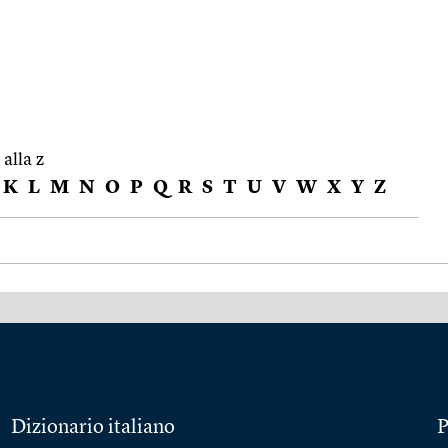
 alla z
K
L
M
N
O
P
Q
R
S
T
U
V
W
X
Y
Z
Dizionario italiano
P