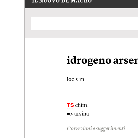
IL NUOVO DE MAURO
idrogeno arse
loc.s.m.
TS
chim.
=>
arsina
Correzioni e suggerimenti