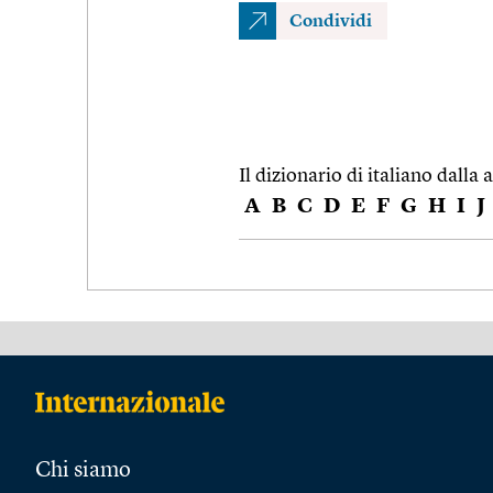
Condividi
Il dizionario di italiano dalla a
A
B
C
D
E
F
G
H
I
J
Chi siamo