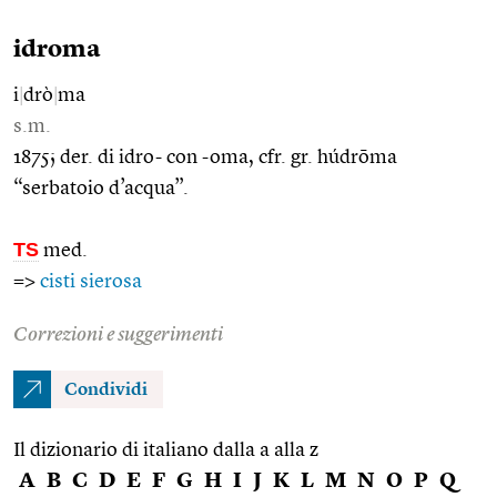
idroma
i
|
drò
|
ma
s.m.
1875; der. di idro- con -oma, cfr. gr. húdrōma
“serbatoio d’acqua”.
TS
med.
=>
cisti sierosa
Correzioni e suggerimenti
Condividi
Il dizionario di italiano dalla a alla z
A
B
C
D
E
F
G
H
I
J
K
L
M
N
O
P
Q