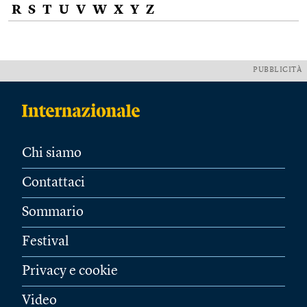
R
S
T
U
V
W
X
Y
Z
PUBBLICITÀ
Chi siamo
Contattaci
Sommario
Festival
Privacy e cookie
Video