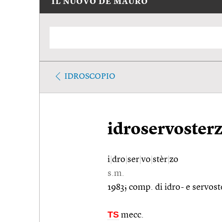
IL NUOVO DE MAURO
IDROSCOPIO
idroservoster
i
|
dro
|
ser
|
vo
|
stèr
|
zo
s.m.
1983; comp. di idro- e servost
TS
mecc.