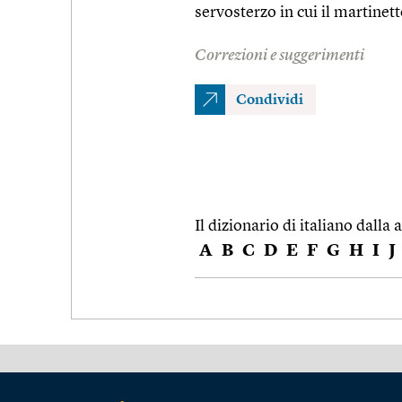
servosterzo in cui il martinett
Correzioni e suggerimenti
Condividi
Il dizionario di italiano dalla a
A
B
C
D
E
F
G
H
I
J