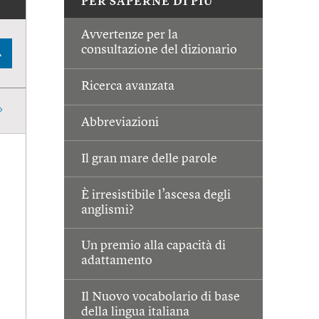
PER SAPERNE DI PIÙ
Avvertenze per la
consultazione del dizionario
A
Ricerca avanzata
Abbreviazioni
Il gran mare delle parole
È irresistibile l’ascesa degli
anglismi?
Un premio alla capacità di
adattamento
Il Nuovo vocabolario di base
della lingua italiana