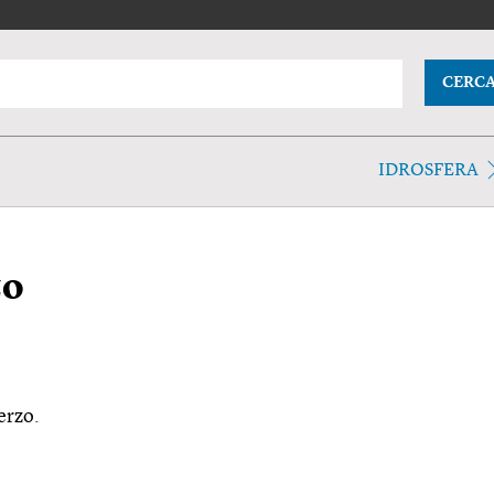
CERC
IDROSFERA
zo
erzo.