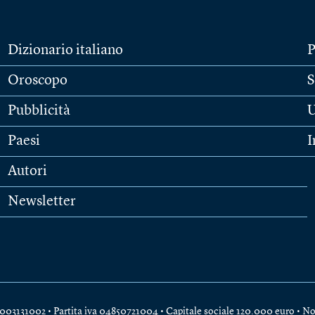
Dizionario italiano
P
Oroscopo
S
Pubblicità
U
Paesi
I
Autori
Newsletter
e 04003131002 • Partita iva 04850721004 • Capitale sociale 120.000 euro •
No