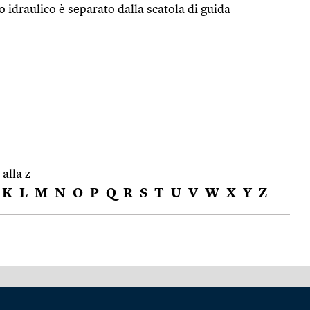
o idraulico è separato dalla scatola di guida
 alla z
K
L
M
N
O
P
Q
R
S
T
U
V
W
X
Y
Z