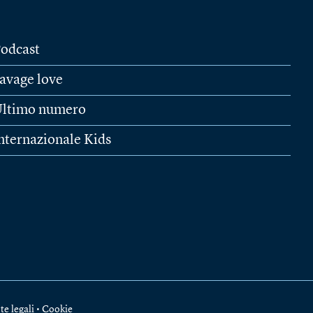
odcast
avage love
ltimo numero
nternazionale Kids
te legali
•
Cookie