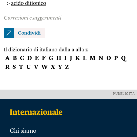
=>
acido ditionico
Correzioni e suggerimenti
Condividi
Il dizionario di italiano dalla a alla z
A
B
C
D
E
F
G
H
I
J
K
L
M
N
O
P
Q
R
S
T
U
V
W
X
Y
Z
PUBBLICITÀ
Chi siamo