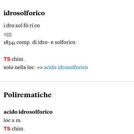
idrosolforico
i
|
dro
|
sol
|
fò
|
ri
|
co
agg.
1834; comp. di idro- e solforico.
TS
chim.
solo nella loc. =>
acido idrosolforico
Polirematiche
acido idrosolforico
loc.s.m.
TS
chim.