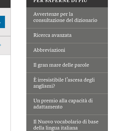
PER SAPERNE DI PIÙ
Avvertenze per la
consultazione del dizionario
A
Ricerca avanzata
Abbreviazioni
Il gran mare delle parole
È irresistibile l’ascesa degli
anglismi?
Un premio alla capacità di
adattamento
Il Nuovo vocabolario di base
della lingua italiana