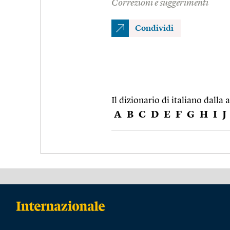
Correzioni e suggerimenti
Condividi
Il dizionario di italiano dalla a
A
B
C
D
E
F
G
H
I
J