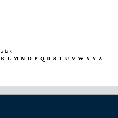
 alla z
K
L
M
N
O
P
Q
R
S
T
U
V
W
X
Y
Z