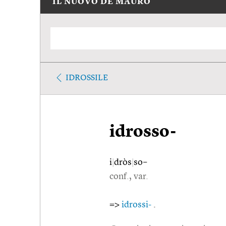
IL NUOVO DE MAURO
IDROSSILE
idrosso-
i
|
dròs
|
so–
conf., var.
=>
idrossi-
.