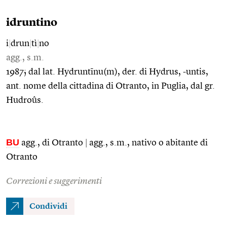
idruntino
i
|
drun
|
tì
|
no
agg., s.m.
1987; dal lat. Hydruntīnu(m), der. di Hydrus, -untis,
ant. nome della cittadina di Otranto, in Puglia, dal gr.
Hudroûs.
BU
agg., di Otranto
|
agg., s.m., nativo o abitante di
Otranto
Correzioni e suggerimenti
Condividi